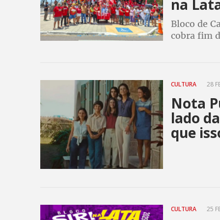
na Lat
Bloco de Ca
cobra fim d
em benefíci
Estado e U
CULTURA
28 F
Nota P
lado da
que iss
CULTURA
25 F