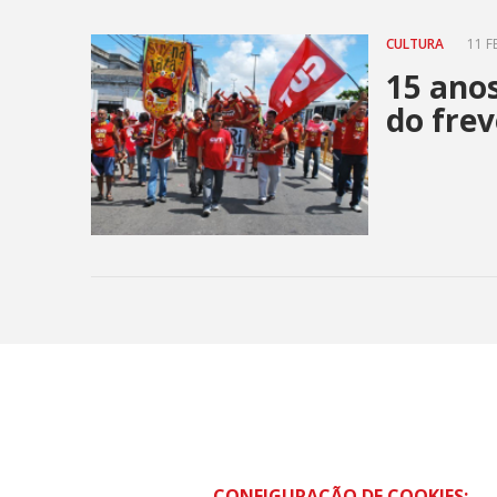
CULTURA
11 F
15 anos
do frev
CONFIGURAÇÃO DE COOKIES: