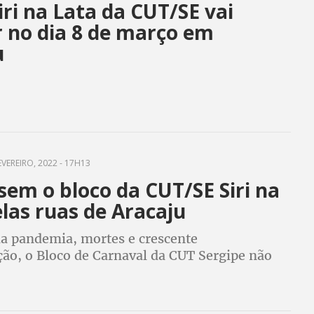
iri na Lata da CUT/SE vai
r no dia 8 de março em
u
EVEREIRO, 2022 - 17H13
sem o bloco da CUT/SE Siri na
las ruas de Aracaju
da pandemia, mortes e crescente
ão, o Bloco de Carnaval da CUT Sergipe não
r, mas, depois do Carnaval, tem muita luta por