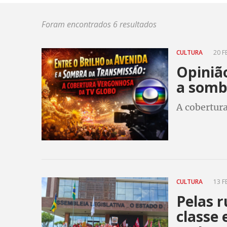
Foram encontrados 6 resultados
CULTURA
20 F
Opinião
a somb
A cobertur
CULTURA
13 F
Pelas r
classe 