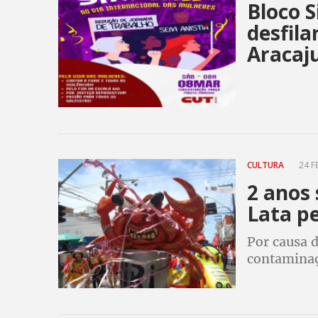
Bloco S
desfila
Aracaj
CULTURA
24 F
2 anos 
Lata pe
Por causa 
contaminaç
vai desfila
aí