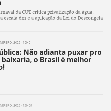
a
rnaval da CUT critica privatização da água,
a escala 6x1 e a aplicação da Lei do Descongela
o dos servidores públicos dos municípios,
nião
EVEREIRO, 2025 - 16H01
ública: Não adianta puxar pro
 baixaria, o Brasil é melhor
o!
EVEREIRO, 2025 - 15H09