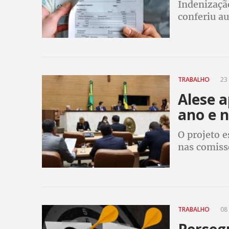
Indenização
conferiu au
magistrado
TRABALHO
23 
Alese a
ano e n
O projeto e
nas comissõ
Linda Bras
TRABALHO
08 