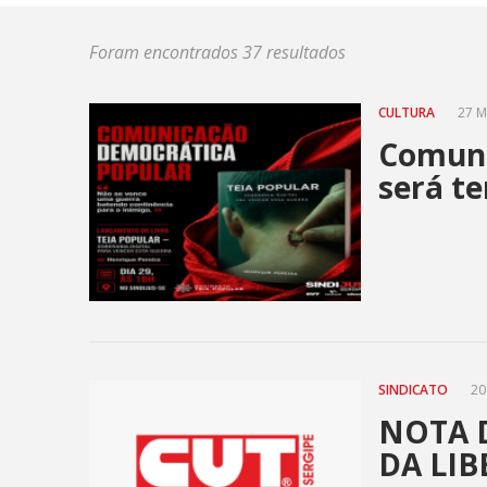
Foram encontrados 37 resultados
CULTURA
27 M
Comuni
será te
SINDICATO
20
NOTA D
DA LIB