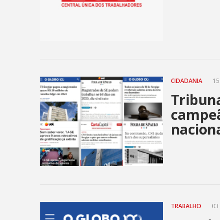
CIDADANIA
15 
Tribuna
campeã
nacion
TRABALHO
03 