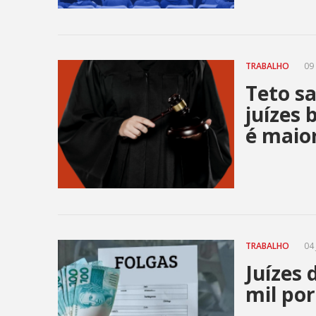
TRABALHO
09 
Teto sa
juízes 
é maio
TRABALHO
04 
Juízes 
mil por