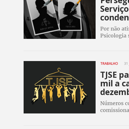
Persegu
Serviço
conden
Por não ati
Psicologia
TRABALHO
31 
TJSE pa
mil a c
dezem
Números co
comissiona