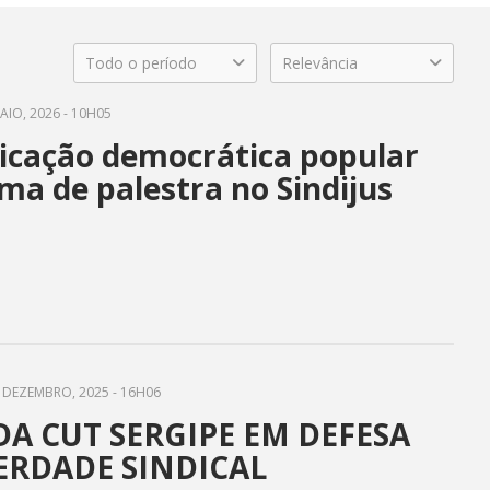
Todo o período
Relevância
AIO, 2026 - 10H05
cação democrática popular
ma de palestra no Sindijus
 DEZEMBRO, 2025 - 16H06
A CUT SERGIPE EM DEFESA
ERDADE SINDICAL