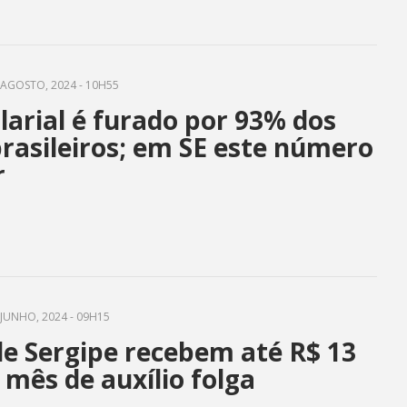
AGOSTO, 2024 - 10H55
larial é furado por 93% dos
brasileiros; em SE este número
r
JUNHO, 2024 - 09H15
de Sergipe recebem até R$ 13
 mês de auxílio folga