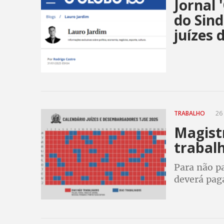
Jornal 
do Sind
juízes 
TRABALHO
26 
Magist
trabal
Para não pa
deverá pag
medida para