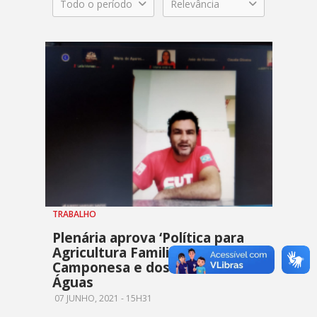
Todo o período
Relevância
TRABALHO
Plenária aprova ‘Política para
Agricultura Familiar,
Camponesa e dos Povos das
Águas
07 JUNHO, 2021 - 15H31