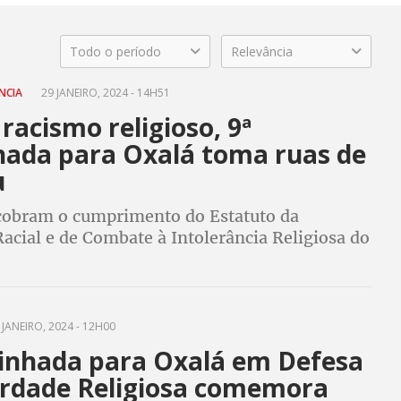
Todo o período
Relevância
NCIA
29 JANEIRO, 2024 - 14H51
racismo religioso, 9ª
ada para Oxalá toma ruas de
u
cobram o cumprimento do Estatuto da
acial e de Combate à Intolerância Religiosa do
Sergipe, aprovado na Assembleia Legislativa de
ue está há seis meses esperando sanção
 JANEIRO, 2024 - 12H00
inhada para Oxalá em Defesa
erdade Religiosa comemora