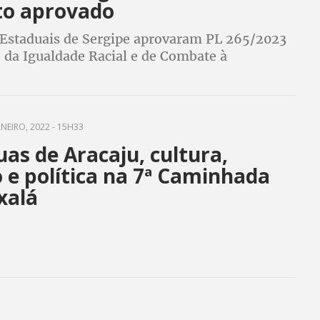
to aprovado
Estaduais de Sergipe aprovaram PL 265/2023
 da Igualdade Racial e de Combate à
a Religiosa em junho(2023). Agora falta
romulgar a lei
ANEIRO, 2022 - 15H33
uas de Aracaju, cultura,
o e política na 7ª Caminhada
xalá