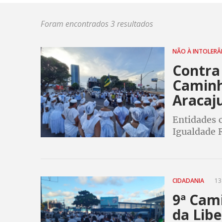
Foram encontrados 3 resultados
NÃO À INTOLERÂ
Contra 
Caminh
Aracaj
Entidades 
Igualdade R
Estado de 
Sergipe, q
CIDADANIA
13
9ª Cam
da Lib