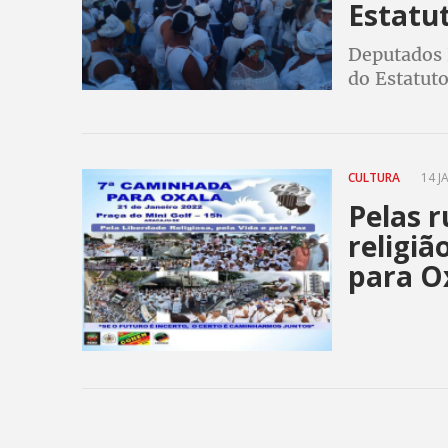
Estatu
Deputados 
do Estatuto
Intolerânci
Mitidieri p
CULTURA
14 J
Pelas r
religiã
para O