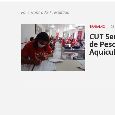
Foi encontrado 1 resultado
TRABALHO
23 
CUT Ser
de Pes
Aquicu