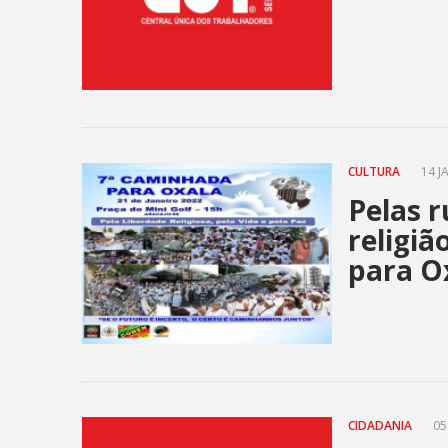
CULTURA
14 J
Pelas r
religiã
para O
CIDADANIA
05