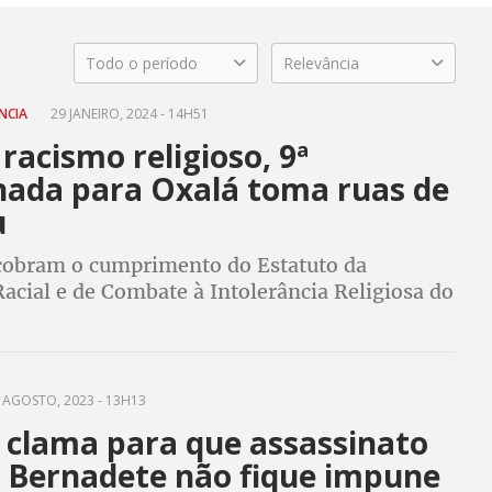
Todo o período
Relevância
NCIA
29 JANEIRO, 2024 - 14H51
racismo religioso, 9ª
ada para Oxalá toma ruas de
u
cobram o cumprimento do Estatuto da
acial e de Combate à Intolerância Religiosa do
Sergipe, aprovado na Assembleia Legislativa de
ue está há seis meses esperando sanção
 AGOSTO, 2023 - 13H13
 clama para que assassinato
 Bernadete não fique impune