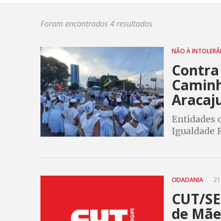
Foram encontrados 4 resultados
NÃO À INTOLERÂ
Contra 
Caminh
Aracaj
Entidades 
Igualdade R
Estado de 
Sergipe, q
CIDADANIA
21
CUT/SE
de Mãe