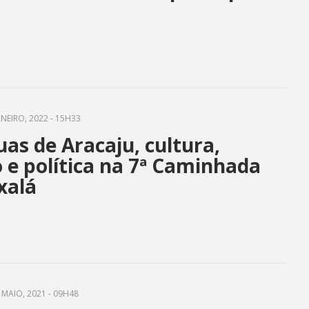
ANEIRO, 2022 - 15H33
uas de Aracaju, cultura,
o e política na 7ª Caminhada
xalá
 MAIO, 2021 - 09H48