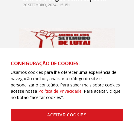
20 SETEMBRO, 2024 - 15H51
CONFIGURAÇÃO DE COOKIES:
Usamos cookies para lhe oferecer uma experiência de
navegação melhor, analisar o tráfego do site e
personalizar o conteúdo. Para saber mais sobre cookies
acesse nossa
Política de Privacidade
. Para aceitar, clique
no botão "aceitar cookies".
TRABALHO
Professores da rede estadual
ACEITAR COOKIES
seguem diálogo com a
população, agora em feiras
livres