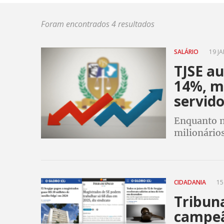
Foram encontrados 4 resultados
SALÁRIO
19 JA
TJSE a
14%, ma
servid
Enquanto m
milionário
seguem entr
CIDADANIA
15 
Tribuna
campeã