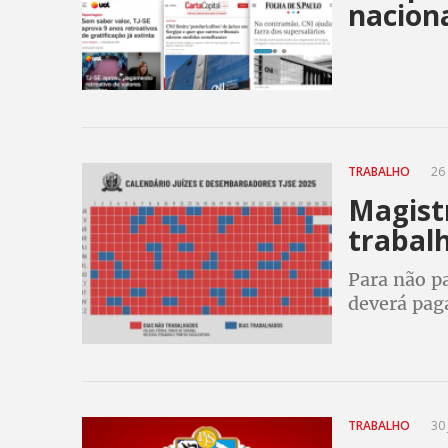
nacion
TRABALHO
26 
Magist
trabal
Para não pa
deverá pag
medida para
TRABALHO
30 