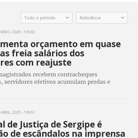
Todo o período
Relevância
NEIRO, 2026 - 13H02
umenta orçamento em quase
s freia salários dos
ores com reajuste
agistrados recebem contracheques
s, servidores efetivos acumulam perdas e
e os piores salários do País
ABRIL, 2025 - 10H51
l de Justiça de Sergipe é
o de escândalos na imprensa