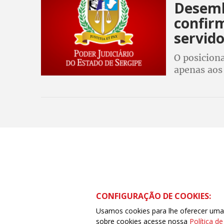
Desemb
confirm
servido
O posicion
apenas aos 
reposição i
CONFIGURAÇÃO DE COOKIES:
Usamos cookies para lhe oferecer uma e
sobre cookies acesse nossa
Política d