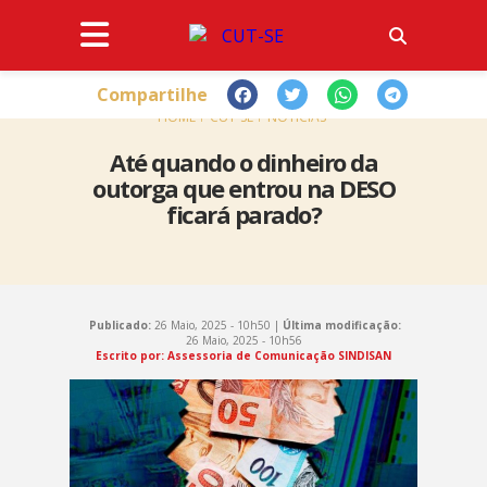
Compartilhe
HOME
CUT-SE
NOTÍCIAS
Até quando o dinheiro da
outorga que entrou na DESO
ficará parado?
Publicado:
26 Maio, 2025 - 10h50 |
Última modificação:
26 Maio, 2025 - 10h56
Escrito por: Assessoria de Comunicação SINDISAN