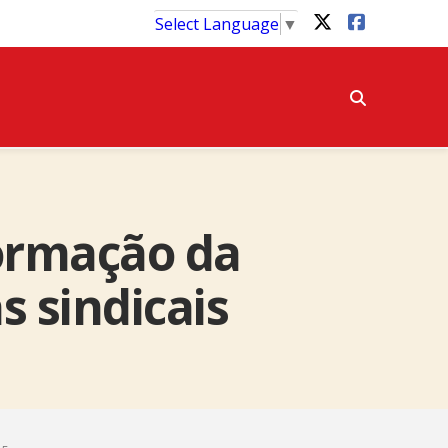
Select Language
▼
Formação da
s sindicais