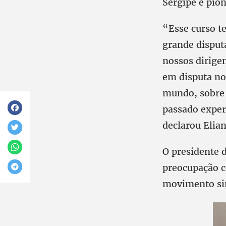
Sergipe é pion
“Esse curso 
grande disputa
nossos dirige
em disputa no 
mundo, sobre 
passado exper
declarou Elia
O presidente 
preocupação c
movimento sin