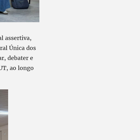
l assertiva,
tral Única dos
r, debater e
UT, ao longo