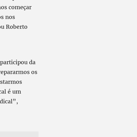
mos começar
os nos
cou Roberto
participou da
repararmos os
estarmos
cal é um
dical”,