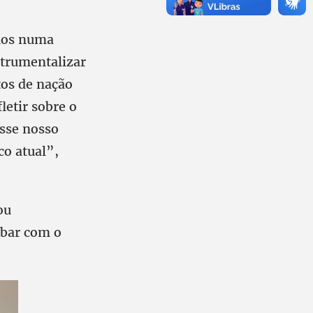
mos numa
strumentalizar
tos de nação
letir sobre o
esse nosso
co atual”,
ou
abar com o