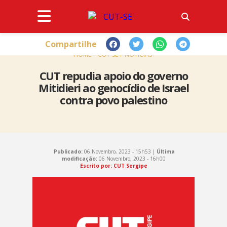
Compartilhe
HOME
CUT-SE
NOTÍCIAS
CUT repudia apoio do governo
Mitidieri ao genocídio de Israel
contra povo palestino
Publicado:
06 Novembro, 2023 - 15h53 |
Última
modificação:
06 Novembro, 2023 - 16h00
Escrito por: CUT Sergipe