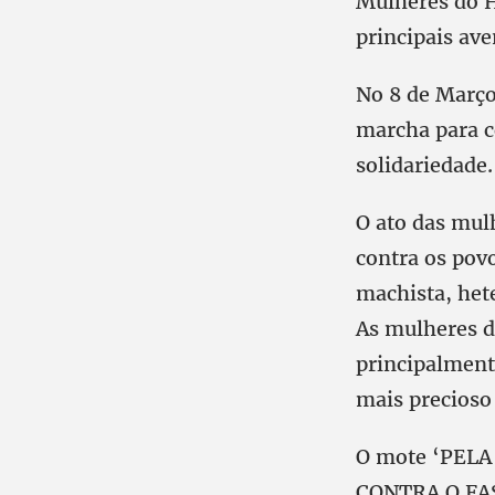
Mulheres do H
principais ave
No 8 de Março
marcha para c
solidariedade.
O ato das mul
contra os pov
machista, hete
As mulheres de
principalment
mais precioso 
O mote ‘PEL
CONTRA O FASC