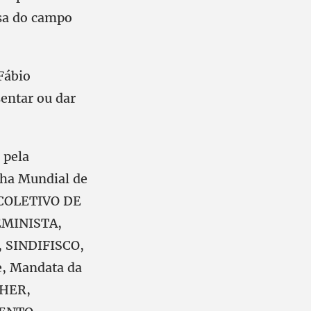
esa do campo
Fábio
entar ou dar
 pela
cha Mundial de
 COLETIVO DE
EMINISTA,
 SINDIFISCO,
e, Mandata da
LHER,