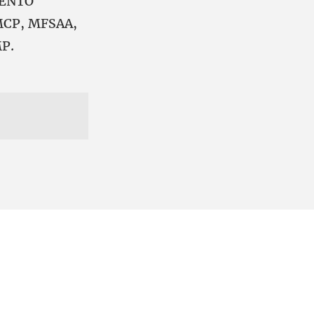
MENTO
CP, MFSAA,
P.