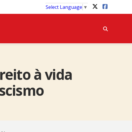
Select Language
▼
eito à vida
ascismo