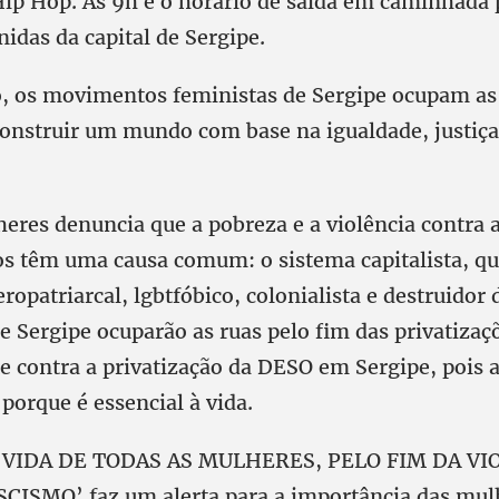
ip Hop. Às 9h é o horário de saída em caminhada
nidas da capital de Sergipe.
, os movimentos feministas de Sergipe ocupam as
onstruir um mundo com base na igualdade, justiça,
heres denuncia que a pobreza e a violência contra 
os têm uma causa comum: o sistema capitalista, que
ropatriarcal, lgbtfóbico, colonialista e destruidor 
 Sergipe ocuparão as ruas pelo fim das privatizaç
e contra a privatização da DESO em Sergipe, pois 
porque é essencial à vida.
A VIDA DE TODAS AS MULHERES, PELO FIM DA VI
ISMO’ faz um alerta para a importância das mul