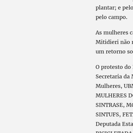
plantar; e pe
pelo campo.
As mulheres c
Mitidieri não
um retorno so
O protesto do
Secretaria da
Mulheres, U
MULHERES DO
SINTRASE, M
SINTUFS, FET
Deputada Est