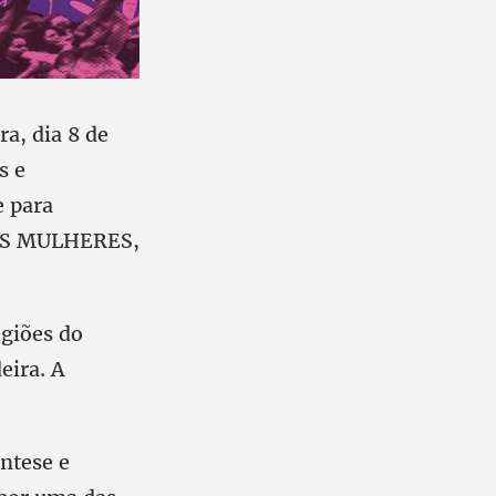
a, dia 8 de
s e
e para
 AS MULHERES,
egiões do
eira. A
intese e