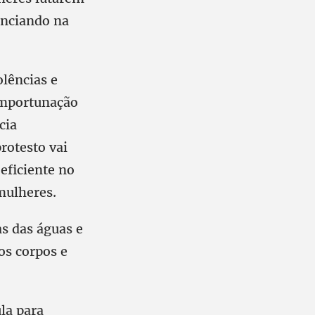
uenciando na
olências e
 importunação
cia
rotesto vai
eficiente no
mulheres.
as das águas e
os corpos e
la para