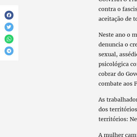
contra o fasci
aceitação de t
Neste ano o mo
denuncia o cr
sexual, assédi
psicológica co
cobrar do Gov
combate aos F
As trabalhador
dos territóri
territórios: 
A mulher camp