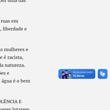
 por uma das
 ruas em
 liberdade e
as mulheres e
 é racista,
da natureza.
ões e
a água é o bem
OLÊNCIA E
heres lutarem