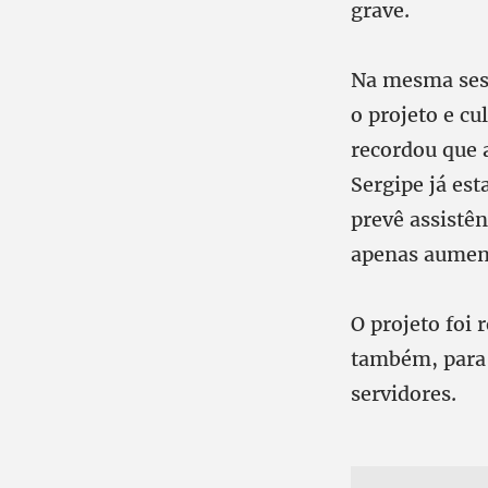
grave.
Na mesma sess
o projeto e c
recordou que 
Sergipe já es
prevê assistên
apenas aument
O projeto foi 
também, para 
servidores.