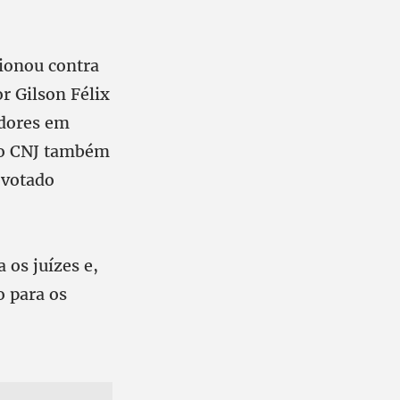
ionou contra
r Gilson Félix
idores em
 do CNJ também
 votado
 os juízes e,
o para os