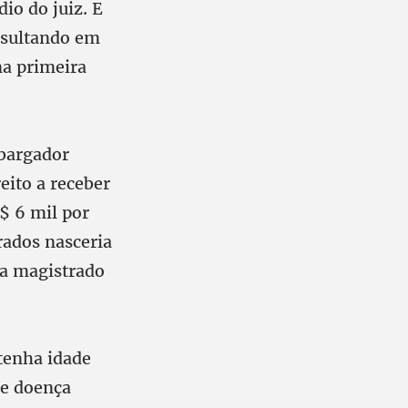
io do juiz. E
Resultando em
na primeira
mbargador
eito a receber
$ 6 mil por
rados nasceria
da magistrado
 tenha idade
de doença