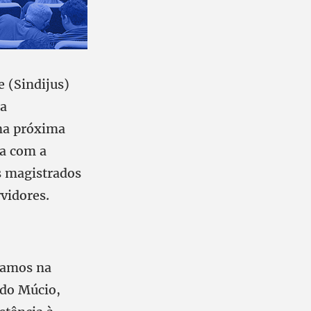
e (Sindijus)
 a
na próxima
ba com a
s magistrados
vidores.
itamos na
rdo Múcio,