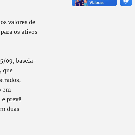
os valores de
para os ativos
25/09, baseia-
, que
strados,
to em
 e prevê
em duas