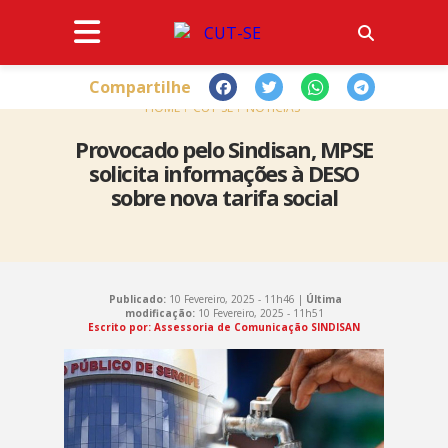
Compartilhe
HOME
CUT-SE
NOTÍCIAS
Provocado pelo Sindisan, MPSE
solicita informações à DESO
sobre nova tarifa social
Publicado:
10 Fevereiro, 2025 - 11h46 |
Última
modificação:
10 Fevereiro, 2025 - 11h51
Escrito por: Assessoria de Comunicação SINDISAN