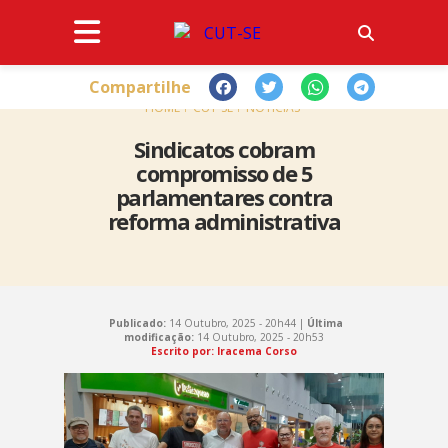
Compartilhe
HOME
CUT-SE
NOTÍCIAS
Sindicatos cobram
compromisso de 5
parlamentares contra
reforma administrativa
Publicado:
14 Outubro, 2025 - 20h44 |
Última
modificação:
14 Outubro, 2025 - 20h53
Escrito por: Iracema Corso