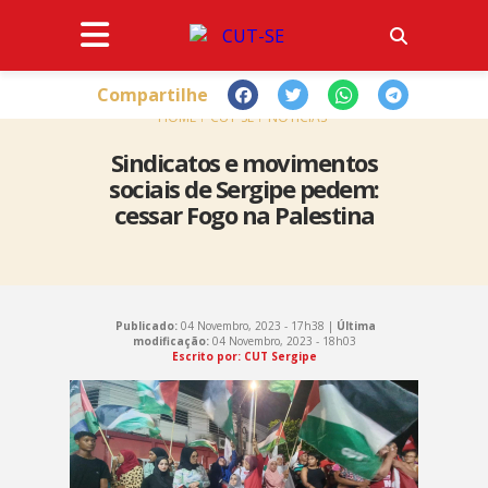
Compartilhe
HOME
CUT-SE
NOTÍCIAS
Sindicatos e movimentos
sociais de Sergipe pedem:
cessar Fogo na Palestina
Publicado:
04 Novembro, 2023 - 17h38 |
Última
modificação:
04 Novembro, 2023 - 18h03
Escrito por: CUT Sergipe