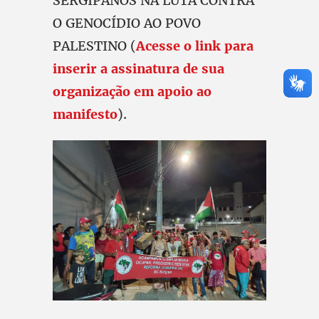
SERGIPANOS NA LUTA CONTRA
O GENOCÍDIO AO POVO
PALESTINO (
Acesse o link para
inserir a assinatura de sua
organização em apoio ao
manifesto
).