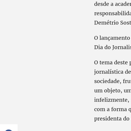
desde a acade
responsabilida
Demétrio Sost
O lançamento 
Dia do Jornalis
O tema deste p
jornalística 
sociedade, fr
um objeto, um 
infelizmente,
com a forma q
presidenta do 