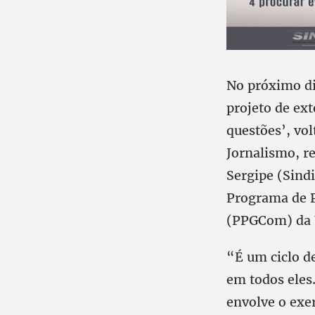
No próximo dia
projeto de ex
questões’, vol
Jornalismo, re
Sergipe (Sind
Programa de 
(PPGCom) da U
“É um ciclo de
em todos eles
envolve o exer