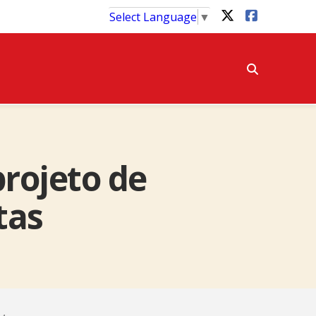
Select Language
▼
rojeto de
tas