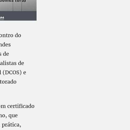
contro do
andes
s de
alistas de
l (DCOS) e
torado
om certificado
mo, que
 prática,