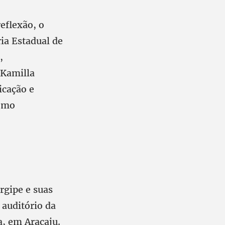
reflexão, o
ria Estadual de
,
 Kamilla
icação e
como
rgipe e suas
 auditório da
a, em Aracaju.