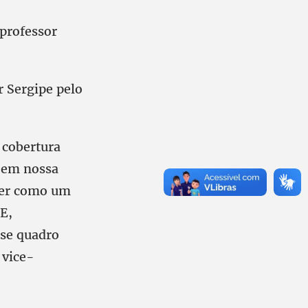
 professor
 Sergipe pelo
 cobertura
a em nossa
her como um
 E,
sse quadro
 vice-