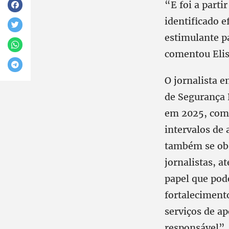
“E foi a parti
identificado e
estimulante pa
comentou Elis
O jornalista 
de Segurança 
em 2025, com 
intervalos de 
também se obs
jornalistas, a
papel que pod
fortalecimento
serviços de a
responsável”, 