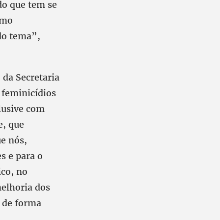
do que tem se
omo
 do tema”,
 da Secretaria
 feminicídios
lusive com
e, que
e nós,
s e para o
co, no
melhoria dos
o de forma