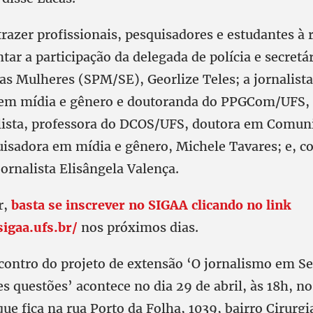
trazer profissionais, pesquisadores e estudantes à 
ntar a participação da delegada de polícia e secretá
 as Mulheres (SPM/SE), Georlize Teles; a jornalista
 em mídia e gênero e doutoranda do PPGCom/UFS,
alista, professora do DCOS/UFS, doutora em Comun
sadora em mídia e gênero, Michele Tavares; e, 
ornalista Elisângela Valença.
r,
basta se inscrever no SIGAA clicando no link
igaa.ufs.br/
nos próximos dias.
contro do projeto de extensão ‘O jornalismo em Se
s questões’ acontece no dia 29 de abril, às 18h, no
ue fica na rua Porto da Folha, 1039, bairro Cirurgi