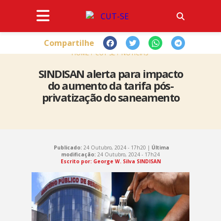
Compartilhe
HOME
CUT-SE
NOTÍCIAS
SINDISAN alerta para impacto
do aumento da tarifa pós-
privatização do saneamento
Publicado:
24 Outubro, 2024 - 17h20 |
Última
modificação:
24 Outubro, 2024 - 17h24
Escrito por: George W. Silva SINDISAN