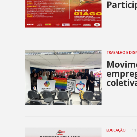
Partici
TRABALHO E DIG
Movim
empreg
coleti
EDUCAÇÃO
11 