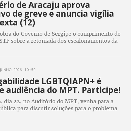
ério de Aracaju aprova
ivo de greve e anuncia vigília
exta (12)
cobra do Governo de Sergipe o cumprimento de
 STF sobre a retomada dos escalonamentos da
fará vigília na Seed nesta sexta-feira para
 audiência de negociação
JUNHO, 2026 - 10H59
abilidade LGBTQIAPN+ é
 audiência do MPT. Participe!
, dia 22, no Auditório do MPT, venha para a
ública para discutir soluções para o problema
abilidade LGBTQIAPN+ em Sergipe