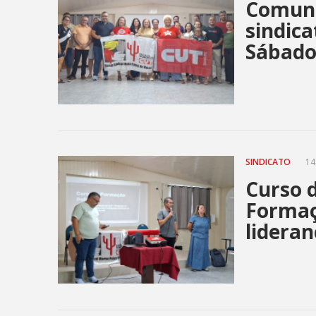
Comuni
sindica
Sábad
SINDICATO
14
Curso 
Formaç
lideran