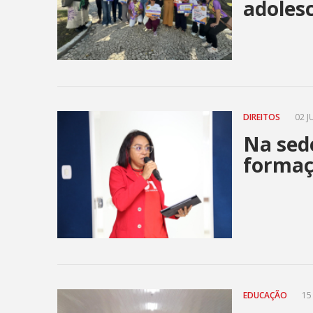
adoles
DIREITOS
02 J
Na sed
formaçã
EDUCAÇÃO
15 