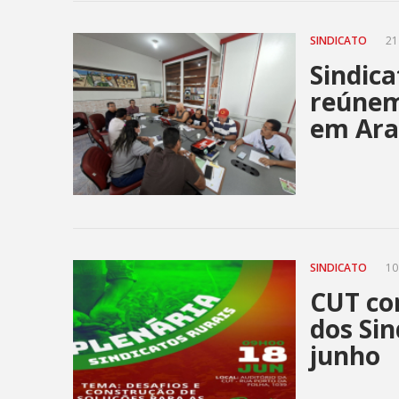
SINDICATO
21
Sindica
reúnem
em Ara
SINDICATO
10
CUT co
dos Sin
junho