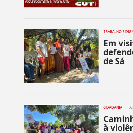
TRABALHO E DIG
Em visi
defende
de Sá
CIDADANIA
02
Caminh
à violê