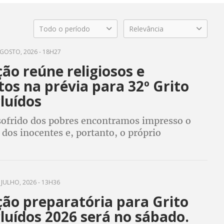
Todo o período
Relevância
GOSTO, 2026 - 18H27
ão reúne religiosos e
tos na prévia para 32º Grito
luídos
sofrido dos pobres encontramos impresso o
dos inocentes e, portanto, o próprio
de Cristo” (Papa Leão XIV, Dilexi Te, n.9)
 JULHO, 2026 - 13H36
ão preparatória para Grito
luídos 2026 será no sábado.