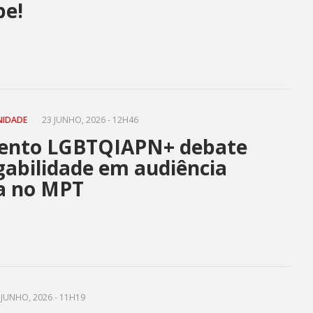
pe!
NIDADE
23 JUNHO, 2026 - 12H46
ento LGBTQIAPN+ debate
abilidade em audiência
va no MPT
JUNHO, 2026 - 11H19