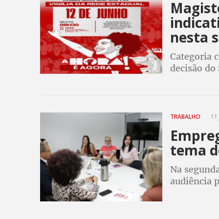
Magist
indicat
nesta s
Categoria 
decisão do
carreira e 
acompanhar
TRABALHO
11 
Empreg
tema de
Na segunda
audiência p
de empreg