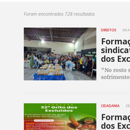
Foram encontrados 728 resultados
DIREITOS
04 A
Formaç
sindica
dos Exc
“No rosto 
sofrimento 
sofrimento 
CIDADANIA
28
Formaç
dos Exc